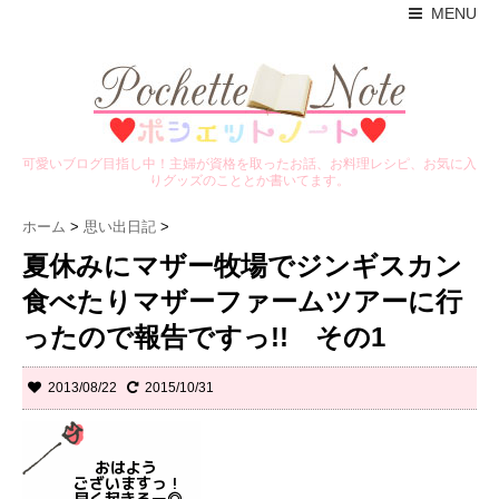
MENU
可愛いブログ目指し中！主婦が資格を取ったお話、お料理レシピ、お気に入
りグッズのこととか書いてます。
ホーム
>
思い出日記
>
夏休みにマザー牧場でジンギスカン
食べたりマザーファームツアーに行
ったので報告ですっ!! その1
2013/08/22
2015/10/31