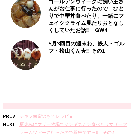
ゴールデンウィークに飼い主さ
んがお仕事に行ったので、ひと
りで中華丼食べたり、一緒にフ
ェイククライム見たりおとなし
くしていたお話!! GW4
5月3回目の週末わ、鉄人・ゴル
フ・松山くん★!! その1
PREV
チキン南蛮のもてレシピ★!!
NEXT
夏休みにマザー牧場でジンギスカン食べたりマザーフ
ァームツアーに行ったので報告ですっ!! その2