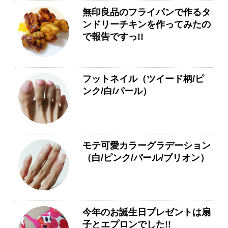
無印良品のフライパンで作るタ
ンドリーチキンを作ってみたの
で報告ですっ!!
フットネイル（ツイード柄/ピ
ンク/白/パール）
モテ可愛カラーグラデーション
（白/ピンク/パール/ブリオン）
今年のお誕生日プレゼントは扇
子とエプロンでした!!