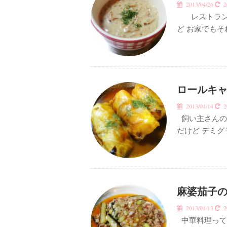
2013/04/26
20
レストランで
ど お家でも
ロールキャ
2013/04/14
20
飼い主さんの
だけど デミ
麻婆茄子の
2013/04/13
20
中華料理って