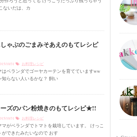
人分作ろうと思っても けっこうたっぷり残っちゃう
 こないだは、カ
豚しゃぶのごまみそあえのもてレシピ
15/10/31
お料理レシピ
マはベランダでゴーヤカーテンを育てていますww
ン知らない人いるかな？ 飼い
ーズのパン粉焼きのもてレシピ★!!
15/10/31
お料理レシピ
ママがベランダでトマトを栽培しています。 けっこ
トができたみたいなので おす