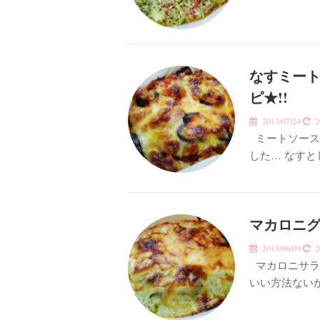
なすミー
ピ★!!
2013/07/24
20
ミートソース
した… なすと
マカロニグ
2013/06/09
20
マカロニサラ
いい方法ない