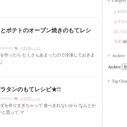
Category
お料理
おすす
トとポテトのオーブン焼きのもてレシ
思い出
宅建
(6
15/10/31
お料理レシピ
を作ったら たくさんあまったので冷凍しておきま
Archive
じ
Archive
Tag Clou
ラタンのもてレシピ★!!
15/10/31
お料理レシピ
ダを作りすぎちゃって 食べきれないから なんとか
かと思って マ