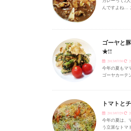
カレーって2
んですよね…
ゴーヤと
★!!
2013/07/30
20
今年の夏もマ
ゴーヤカーテ
トマトとチ
2013/07/29
20
今年の夏は、
う立派なトマ