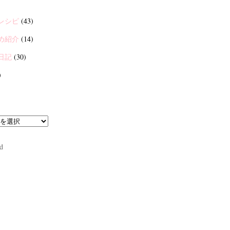
レシピ
(43)
め紹介
(14)
日記
(30)
)
d