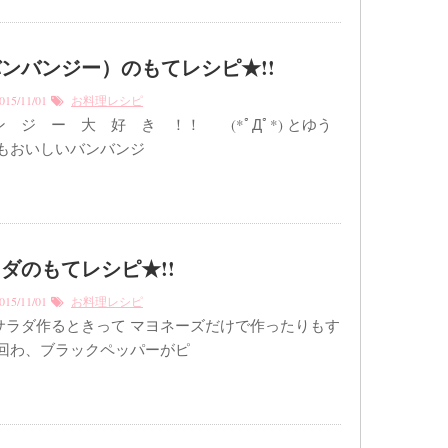
ンバンジー）のもてレシピ★!!
15/11/01
お料理レシピ
 ジ ー 大 好 き ！！ (*ﾟДﾟ*) とゆう
でもおいしいバンバンジ
ダのもてレシピ★!!
15/11/01
お料理レシピ
サラダ作るときって マヨネーズだけで作ったりもす
今回わ、ブラックペッパーがピ