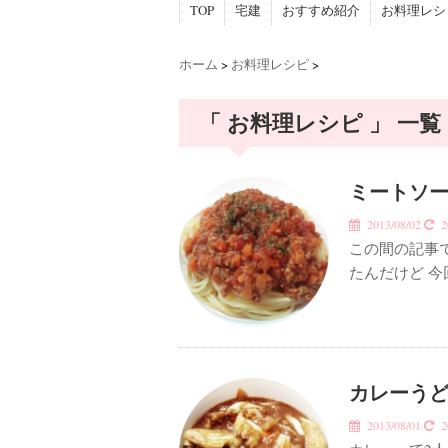
TOP
宅建
おすすめ紹介
お料理レシ
ホーム
>
お料理レシピ
>
「 お料理レシピ 」 一覧
ミートソー
2013/08/02
20
この間の記事
たんだけど 
カレーうど
2013/08/01
20