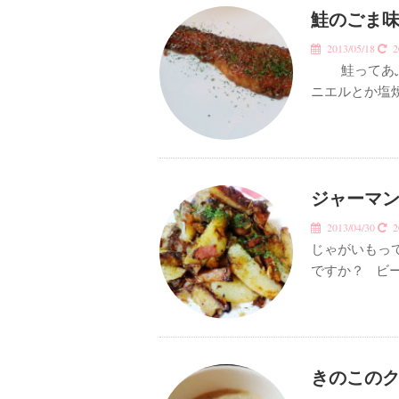
鮭のごま味
2013/05/18
20
鮭ってあぶら
ニエルとか塩
ジャーマン
2013/04/30
20
じゃがいもっ
ですか？ ビ
きのこのク