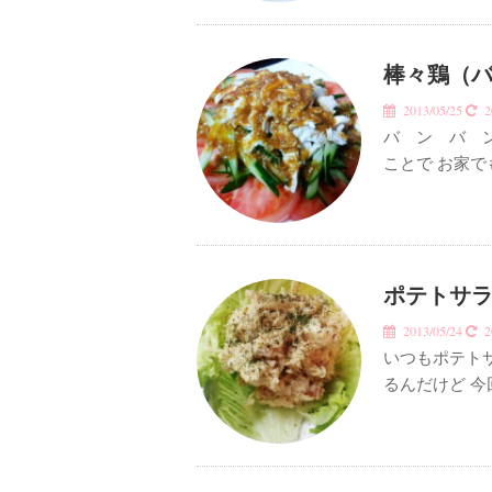
棒々鶏（バ
2013/05/25
20
バ ン バ ン
ことで お家
ポテトサラ
2013/05/24
20
いつもポテト
るんだけど 