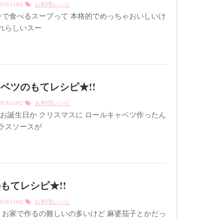
15/11/01
お料理レシピ
食べるスープって 本格的でめっちゃおいしいけ
それらしいスー
ベツのもてレシピ★!!
15/11/02
お料理レシピ
お誕生日か クリスマスに ロールキャベツ作ったん
グラスソースが
もてレシピ★!!
15/11/02
お料理レシピ
 お家で作るの難しいの多いけど 麻婆茄子とかだっ